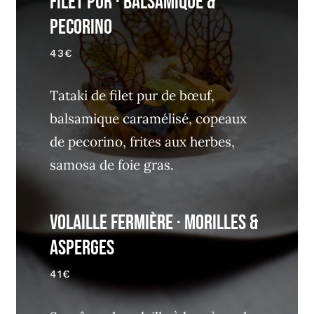
Filet Pur · Balsamique &
Pecorino
43€
Tataki de filet pur de bœuf,
balsamique caramélisé, copeaux
de pecorino, frites aux herbes,
samosa de foie gras.
Volaille Fermière · Morilles &
Asperges
41€