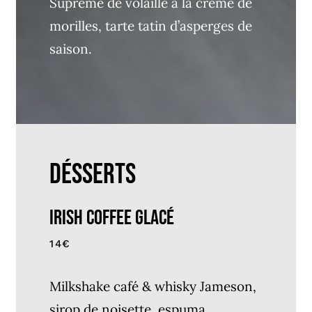
Suprême de volaille à la crème de
morilles, tarte tatin d’asperges de
saison.
DÉSSERTS
Irish Coffee Glacé
14€
Milkshake café & whisky Jameson,
sirop de noisette, espuma