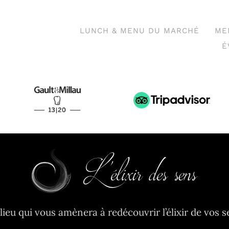
LUNCH & MENU DU MARCHÉ
ME
É
lieu qui vous amènera à redécouvrir l’élixir de vos s