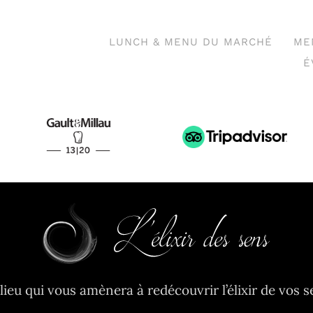
LUNCH & MENU DU MARCHÉ
ME
É
lieu qui vous amènera à redécouvrir l’élixir de vos s