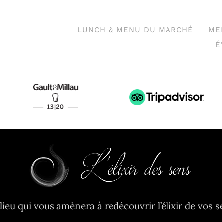
LUNCH & MENU DU MARCHÉ
ME
É
lieu qui vous amènera à redécouvrir l’élixir de vos s