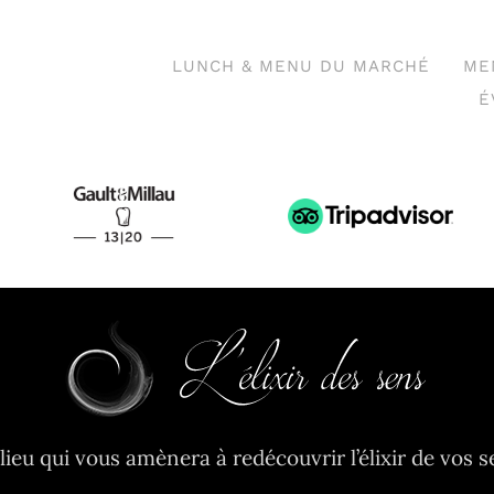
LUNCH & MENU DU MARCHÉ
ME
É
lieu qui vous amènera à redécouvrir l’élixir de vos s