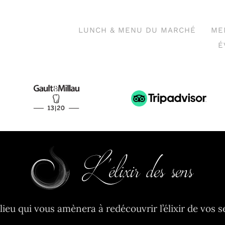
LUNCH & MENU DU MARCHÉ
ME
É
lieu qui vous amènera à redécouvrir l’élixir de vos s