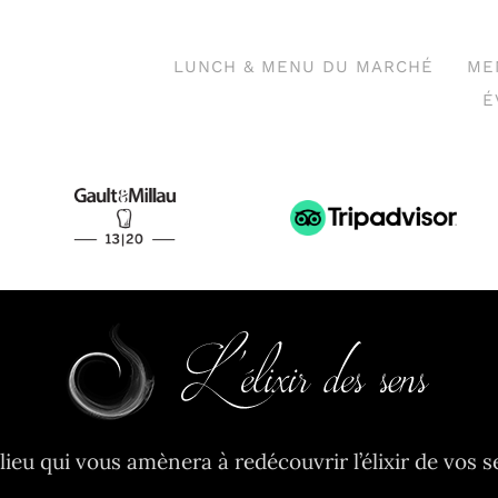
LUNCH & MENU DU MARCHÉ
ME
É
lieu qui vous amènera à redécouvrir l’élixir de vos s